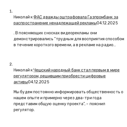
Николай к
ФАС дважды оштрафовала Газпромбанк за
распространение ненадлежащей рекламы
04.12.2025
. В поясняющих сносках видеорекламы они
демонстрировались “трудным для восприятия способом
в течение короткого времени, а в рекламе на радио…
Николай к
Чешский народный банк стал первым в мире
регулятором, решившим приобрести цифровые
активы
04.12.2025
Мы будем постоянно информировать общественность о
нашем опыте и примерно через два-три года
представим общую оценку проекта”, – пояснил
регулятор.