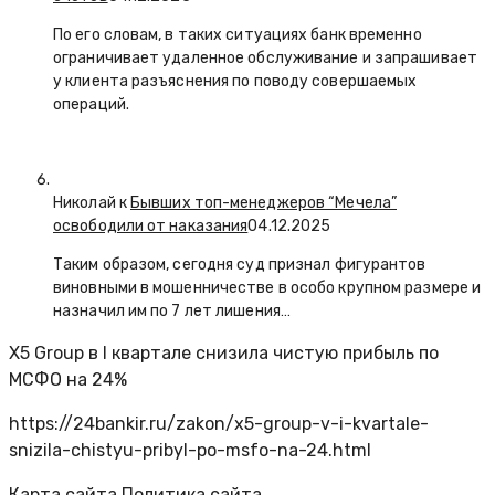
По его словам, в таких ситуациях банк временно
ограничивает удаленное обслуживание и запрашивает
у клиента разъяснения по поводу совершаемых
операций.
Николай к
Бывших топ-менеджеров “Мечела”
освободили от наказания
04.12.2025
Таким образом, сегодня суд признал фигурантов
виновными в мошенничестве в особо крупном размере и
назначил им по 7 лет лишения…
X5 Group в I квартале снизила чистую прибыль по
МСФО на 24%
https://24bankir.ru/zakon/x5-group-v-i-kvartale-
snizila-chistyu-pribyl-po-msfo-na-24.html
Карта сайта
Политика сайта