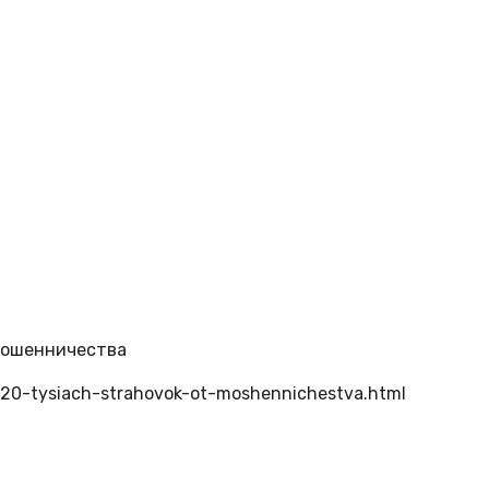
 мошенничества
e-20-tysiach-strahovok-ot-moshennichestva.html