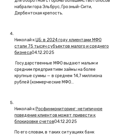
для оборотной стороны большинство голосов
набрали гора Эльбрус, Грозный-Сити,
Дербентская крепость.
Николай к
ЦБ: в 2024 году клиентами МФО
стали 75 тысяч субъектов малого и среднего
бизнеса
04.12.2025
Государственные МФО выдают малым и
средним предприятиям займы на более
крупные суммы — в среднем 14,7 миллиона
рублей (коммерческие МФО…
Николай к
Росфинмониторинг: нетипичное
поведение клиентов может привести к
блокировке счетов
04.12.2025
По его словам, в таких ситуациях банк