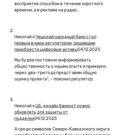
восприятия способом в течение короткого
времени, а в рекламе на радио…
Николай к
Чешский народный банк стал
первым в мире регулятором, решившим
приобрести цифровые активы
04.12.2025
Мы будем постоянно информировать
общественность о нашем опыте и примерно
через два-три года представим общую
оценку проекта”, – пояснил регулятор.
Николай к
ЦБ: дизайн банкнот нужно
обновлять для защиты от
подделок
04.12.2025
А среди символов Северо-Кавказского округа