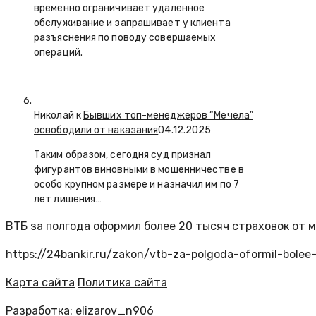
временно ограничивает удаленное
обслуживание и запрашивает у клиента
разъяснения по поводу совершаемых
операций.
Николай к
Бывших топ-менеджеров “Мечела”
освободили от наказания
04.12.2025
Таким образом, сегодня суд признал
фигурантов виновными в мошенничестве в
особо крупном размере и назначил им по 7
лет лишения…
ВТБ за полгода оформил более 20 тысяч страховок от
https://24bankir.ru/zakon/vtb-za-polgoda-oformil-bole
Карта сайта
Политика сайта
Разработка: elizarov_n906