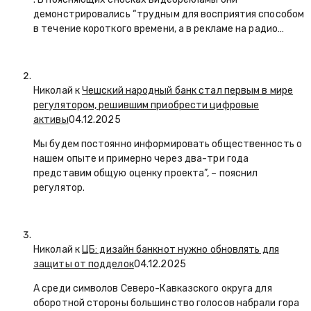
демонстрировались “трудным для восприятия способом
в течение короткого времени, а в рекламе на радио…
Николай к
Чешский народный банк стал первым в мире
регулятором, решившим приобрести цифровые
активы
04.12.2025
Мы будем постоянно информировать общественность о
нашем опыте и примерно через два-три года
представим общую оценку проекта”, – пояснил
регулятор.
Николай к
ЦБ: дизайн банкнот нужно обновлять для
защиты от подделок
04.12.2025
А среди символов Северо-Кавказского округа для
оборотной стороны большинство голосов набрали гора