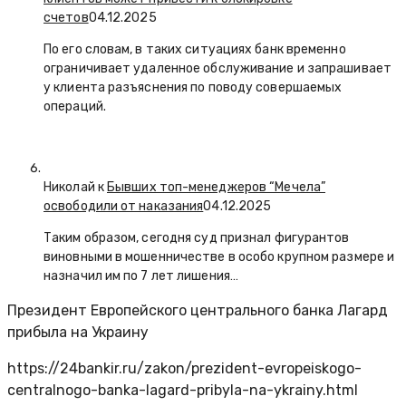
счетов
04.12.2025
По его словам, в таких ситуациях банк временно
ограничивает удаленное обслуживание и запрашивает
у клиента разъяснения по поводу совершаемых
операций.
Николай к
Бывших топ-менеджеров “Мечела”
освободили от наказания
04.12.2025
Таким образом, сегодня суд признал фигурантов
виновными в мошенничестве в особо крупном размере и
назначил им по 7 лет лишения…
Президент Европейского центрального банка Лагард
прибыла на Украину
https://24bankir.ru/zakon/prezident-evropeiskogo-
centralnogo-banka-lagard-pribyla-na-ykrainy.html