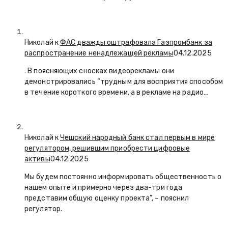
Николай к
ФАС дважды оштрафовала Газпромбанк за
распространение ненадлежащей рекламы
04.12.2025
. В поясняющих сносках видеорекламы они
демонстрировались “трудным для восприятия способом
в течение короткого времени, а в рекламе на радио…
Николай к
Чешский народный банк стал первым в мире
регулятором, решившим приобрести цифровые
активы
04.12.2025
Мы будем постоянно информировать общественность о
нашем опыте и примерно через два-три года
представим общую оценку проекта”, – пояснил
регулятор.