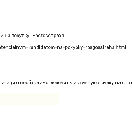
м на покупку “Росгосстраха”
-potencialnym-kandidatom-na-pokypky-rosgosstraha.html
бликацию необходимо включить: активную ссылку на ста