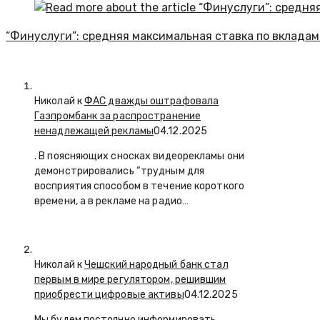
“Финуслуги”: средняя максимальная ставка по вкладам
Николай к
ФАС дважды оштрафовала
Газпромбанк за распространение
ненадлежащей рекламы
04.12.2025
. В поясняющих сносках видеорекламы они
демонстрировались “трудным для
восприятия способом в течение короткого
времени, а в рекламе на радио…
Николай к
Чешский народный банк стал
первым в мире регулятором, решившим
приобрести цифровые активы
04.12.2025
Мы будем постоянно информировать