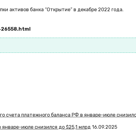
упки активов банка “Открытие” в декабре 2022 года.
426558.html
 январе-июле снизился до $25,1 млрд
16.09.2025