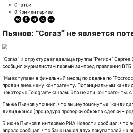
Статьи
0 Комментариев
Пьянов: “Согаз” не является по
“Согаз” и структура владельца группы “Регион” Серге
сообщил журналистам первый зампред правления ВТБ 
“Мы вступаем в финальный месяц по сделке по “Росгосс
продан внешнему контрагенту. Потенциальным кандидат
некоторые Telegram-каналы. Это не эти контрагенты, с 
Также Пьянов уточнил, что вышеупомянутые “кандидаты
дилидженсе (процедура проверки объекта сделки – ред.
В июне Пьянов в интервью РИА Новости сообщал, что в
апреле сообщал, что банк нашел двух покупателей на а