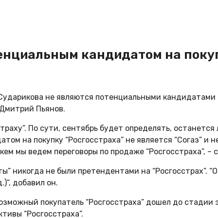
тенциальным кандидатом на поку
я Сударикова не являются потенциальными кандидатами н
Дмитрий Пьянов.
траху”. По сути, сентябрь будет определять, останется 
ом на покупку “Росгосстраха” не является “Согаз” и не
кем мы ведем переговоры по продаже “Росгосстраха”, – с
” никогда не были претендентами на “Росгосстрах”. “О
)”, добавил он.
озможный покупатель “Росгосстраха” дошел до стадии з
ктивы “Росгосстраха”.