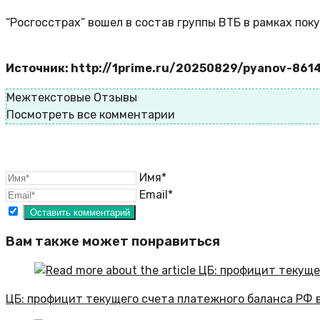
“Росгосстрах” вошел в состав группы ВТБ в рамках пок
Источник: http://1prime.ru/20250829/pyanov-861
Межтекстовые Отзывы
Посмотреть все комментарии
Имя*
Email*
Вам также может понравиться
ЦБ: профицит текущего счета платежного баланса РФ в