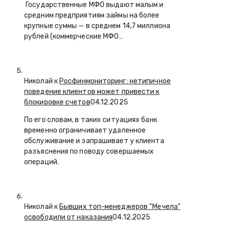
Государственные МФО выдают малым и
средним предприятиям займы на более
крупные суммы — в среднем 14,7 миллиона
рублей (коммерческие МФО…
Николай к
Росфинмониторинг: нетипичное
поведение клиентов может привести к
блокировке счетов
04.12.2025
По его словам, в таких ситуациях банк
временно ограничивает удаленное
обслуживание и запрашивает у клиента
разъяснения по поводу совершаемых
операций.
Николай к
Бывших топ-менеджеров “Мечела”
освободили от наказания
04.12.2025