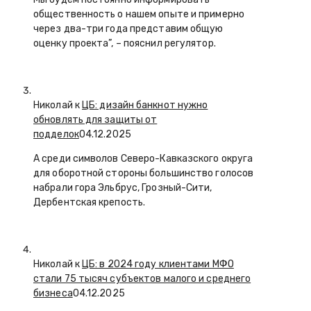
общественность о нашем опыте и примерно
через два-три года представим общую
оценку проекта”, – пояснил регулятор.
Николай к
ЦБ: дизайн банкнот нужно
обновлять для защиты от
подделок
04.12.2025
А среди символов Северо-Кавказского округа
для оборотной стороны большинство голосов
набрали гора Эльбрус, Грозный-Сити,
Дербентская крепость.
Николай к
ЦБ: в 2024 году клиентами МФО
стали 75 тысяч субъектов малого и среднего
бизнеса
04.12.2025