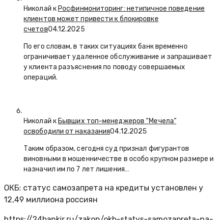
Николай к
Росфинмониторинг: нетипичное поведение
клиентов может привести к блокировке
счетов
04.12.2025
По его словам, в таких ситуациях банк временно
ограничивает удаленное обслуживание и запрашивает
у клиента разъяснения по поводу совершаемых
операций.
Николай к
Бывших топ-менеджеров “Мечела”
освободили от наказания
04.12.2025
Таким образом, сегодня суд признал фигурантов
виновными в мошенничестве в особо крупном размере и
назначил им по 7 лет лишения…
ОКБ: статус самозапрета на кредиты установлен у
12,49 миллиона россиян
https://24bankir.ru/zakon/okb-statys-samozapreta-na-