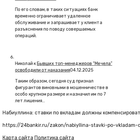
По его словам, в таких ситуациях банк
временно ограничивает удаленное
обслуживание и запрашивает у клиента
разъяснения по поводу совершаемых
операций.
Николай к
Бывших топ-менеджеров “Мечела”
освободили от наказания
04.12.2025
Таким образом, сегодня суд признал
фигурантов виновными в мошенничестве в
особо крупном размере и назначил им по 7
лет лишения…
Набиуллина: ставки по вкладам должны компенсиров
https://24bankir.ru/zakon/nabiyllina-stavki-po-vkladam-
Карта сайта
Политика сайта