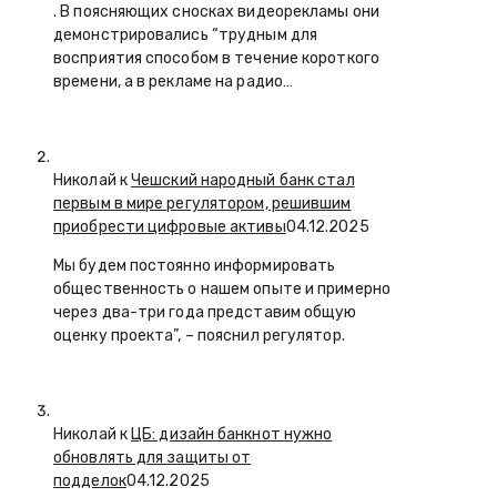
. В поясняющих сносках видеорекламы они
демонстрировались “трудным для
восприятия способом в течение короткого
времени, а в рекламе на радио…
Николай к
Чешский народный банк стал
первым в мире регулятором, решившим
приобрести цифровые активы
04.12.2025
Мы будем постоянно информировать
общественность о нашем опыте и примерно
через два-три года представим общую
оценку проекта”, – пояснил регулятор.
Николай к
ЦБ: дизайн банкнот нужно
обновлять для защиты от
подделок
04.12.2025