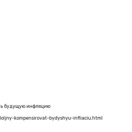
ать будущую инфляцию
doljny-kompensirovat-bydyshyu-infliaciu.html