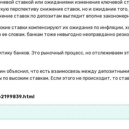
ючевой ставкой или ожиданиями изменения ключевой ст
ткую перспективу снижения ставок, но и ожидание того,
ижение ставок по депозитам выглядит вполне закономерн
окие ставки компенсируют их ожидания по инфляции, х
о ее словам, банкам тоже невыгодно неоправданно резко
ику банков. Это рыночный процесс, но отслеживаем это
кин объяснил, что есть взаимосвязь между депозитными
 по высоким ставкам. Если этого не происходит, то ста
862199839.html