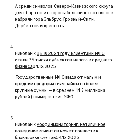
А среди символов Северо-Кавказского округа
для оборотной стороны большинство голосов
набрали гора Эльбрус, Грозный-Сити,
Дербентская крепость.
Николай к
ЦБ: в 2024 году клиентами МФО
стали 75 тысяч субъектов малого и среднего
бизнеса
04.12.2025
Государственные МФО выдают малым и
средним предприятиям займы на более
крупные суммы — в среднем 14,7 миллиона
рублей (коммерческие МФО…
Николай к
Росфинмониторинг: нетипичное
поведение клиентов может привести к
блокировке счетов
04.12.2025