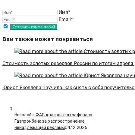
Имя*
Email*
Вам также может понравиться
Стоимость золотых резервов России по итогам апреля
Юрист Яковлева научила, как снять с себя поручительс
Николай к
ФАС дважды оштрафовала
Газпромбанк за распространение
ненадлежащей рекламы
04.12.2025