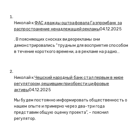
Николай к
ФАС дважды оштрафовала Газпромбанк за
распространение ненадлежащей рекламы
04.12.2025
. В поясняющих сносках видеорекламы они
демонстрировались “трудным для восприятия способом
в течение короткого времени, а в рекламе на радио…
Николай к
Чешский народный банк стал первым в мире
регулятором, решившим приобрести цифровые
активы
04.12.2025
Мы будем постоянно информировать общественность о
нашем опыте и примерно через два-три года
представим общую оценку проекта”, – пояснил
регулятор.