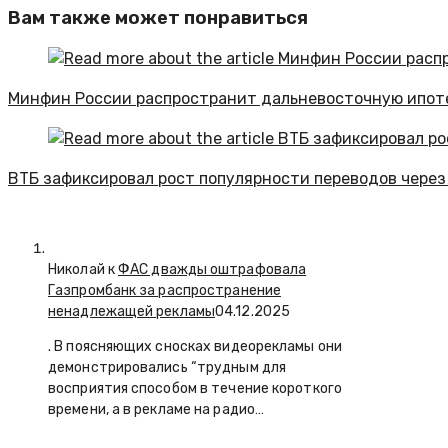
Вам также может понравиться
Минфин России распространит дальневосточную ипоте
ВТБ зафиксировал рост популярности переводов через С
Николай к
ФАС дважды оштрафовала
Газпромбанк за распространение
ненадлежащей рекламы
04.12.2025
. В поясняющих сносках видеорекламы они
демонстрировались “трудным для
восприятия способом в течение короткого
времени, а в рекламе на радио…