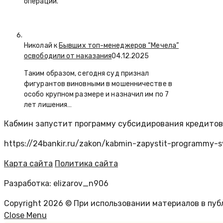
операций.
Николай к
Бывших топ-менеджеров “Мечела”
освободили от наказания
04.12.2025
Таким образом, сегодня суд признал
фигурантов виновными в мошенничестве в
особо крупном размере и назначил им по 7
лет лишения…
Кабмин запустит программу субсидирования кредитов
https://24bankir.ru/zakon/kabmin-zapystit-programmy-sy
Карта сайта
Политика сайта
Разработка: elizarov_n906
Copyright 2026 © При использовании материалов в пу
Close Menu