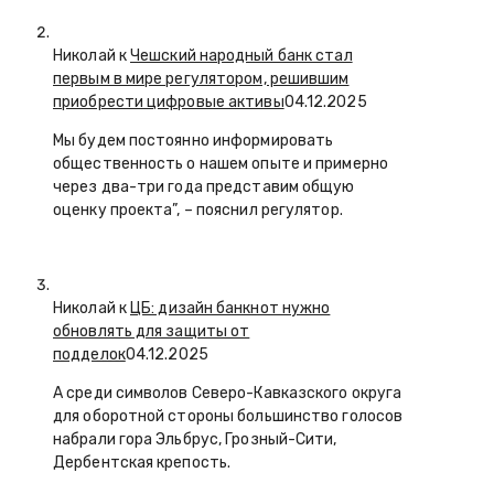
Николай к
Чешский народный банк стал
первым в мире регулятором, решившим
приобрести цифровые активы
04.12.2025
Мы будем постоянно информировать
общественность о нашем опыте и примерно
через два-три года представим общую
оценку проекта”, – пояснил регулятор.
Николай к
ЦБ: дизайн банкнот нужно
обновлять для защиты от
подделок
04.12.2025
А среди символов Северо-Кавказского округа
для оборотной стороны большинство голосов
набрали гора Эльбрус, Грозный-Сити,
Дербентская крепость.