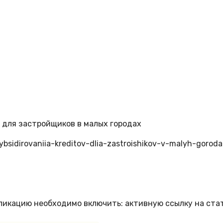
 для застройщиков в малых городах
bsidirovaniia-kreditov-dlia-zastroishikov-v-malyh-goroda
бликацию необходимо включить: активную ссылку на ста