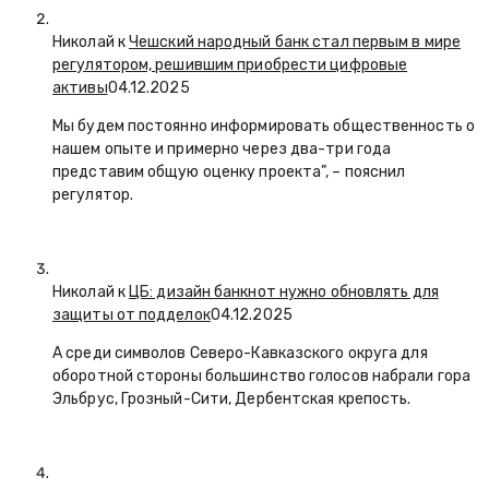
Николай к
Чешский народный банк стал первым в мире
регулятором, решившим приобрести цифровые
активы
04.12.2025
Мы будем постоянно информировать общественность о
нашем опыте и примерно через два-три года
представим общую оценку проекта”, – пояснил
регулятор.
Николай к
ЦБ: дизайн банкнот нужно обновлять для
защиты от подделок
04.12.2025
А среди символов Северо-Кавказского округа для
оборотной стороны большинство голосов набрали гора
Эльбрус, Грозный-Сити, Дербентская крепость.