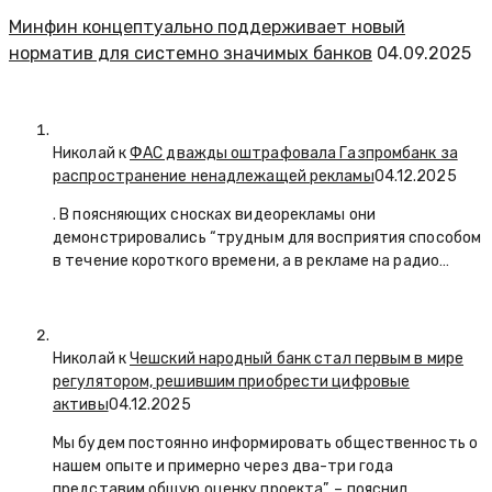
Минфин концептуально поддерживает новый
норматив для системно значимых банков
04.09.2025
Николай к
ФАС дважды оштрафовала Газпромбанк за
распространение ненадлежащей рекламы
04.12.2025
. В поясняющих сносках видеорекламы они
демонстрировались “трудным для восприятия способом
в течение короткого времени, а в рекламе на радио…
Николай к
Чешский народный банк стал первым в мире
регулятором, решившим приобрести цифровые
активы
04.12.2025
Мы будем постоянно информировать общественность о
нашем опыте и примерно через два-три года
представим общую оценку проекта”, – пояснил