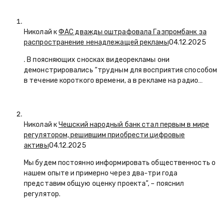
Николай к
ФАС дважды оштрафовала Газпромбанк за
распространение ненадлежащей рекламы
04.12.2025
. В поясняющих сносках видеорекламы они
демонстрировались “трудным для восприятия способом
в течение короткого времени, а в рекламе на радио…
Николай к
Чешский народный банк стал первым в мире
регулятором, решившим приобрести цифровые
активы
04.12.2025
Мы будем постоянно информировать общественность о
нашем опыте и примерно через два-три года
представим общую оценку проекта”, – пояснил
регулятор.