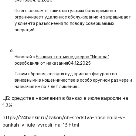
счетов
04.12.2025
По его словам, в таких ситуациях банк временно
ограничивает удаленное обслуживание и запрашивает
у клиента разъяснения по поводу совершаемых
операций.
Николай к
Бывших топ-менеджеров “Мечела”
освободили от наказания
04.12.2025
Таким образом, сегодня суд признал фигурантов
виновными в мошенничестве в особо крупном размере и
назначил им по 7 лет лишения…
ЦБ: средства населения в банках в июле выросли на
1,3%
https://24bankir.ru/zakon/cb-sredstva-naseleniia-v-
bankah-v-iule-vyrosli-na-13.html