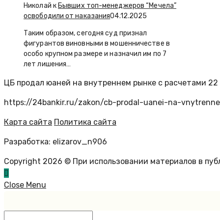
Николай к
Бывших топ-менеджеров “Мечела”
освободили от наказания
04.12.2025
Таким образом, сегодня суд признал
фигурантов виновными в мошенничестве в
особо крупном размере и назначил им по 7
лет лишения…
ЦБ продал юаней на внутреннем рынке с расчетами 22 
https://24bankir.ru/zakon/cb-prodal-uanei-na-vnytrenn
Карта сайта
Политика сайта
Разработка: elizarov_n906
Copyright 2026 © При использовании материалов в пу
Close Menu