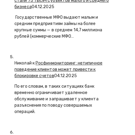
стали 75 тысяч субъектов малого и среднего
бизнеса
04.12.2025
Государственные МФО выдают малым и
средним предприятиям займы на более
крупные суммы — в среднем 14,7 миллиона
рублей (коммерческие МФО…
Николай к
Росфинмониторинг: нетипичное
поведение клиентов может привести к
блокировке счетов
04.12.2025
По его словам, в таких ситуациях банк
временно ограничивает удаленное
обслуживание и запрашивает у клиента
разъяснения по поводу совершаемых
операций.