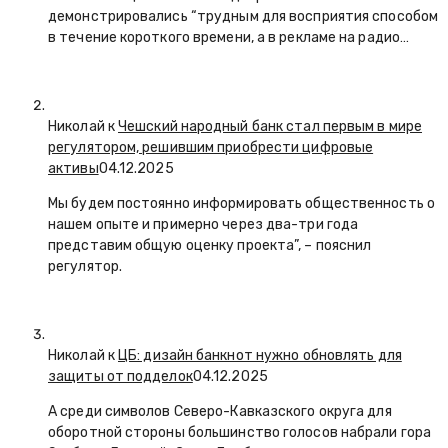
демонстрировались “трудным для восприятия способом
в течение короткого времени, а в рекламе на радио…
Николай к
Чешский народный банк стал первым в мире
регулятором, решившим приобрести цифровые
активы
04.12.2025
Мы будем постоянно информировать общественность о
нашем опыте и примерно через два-три года
представим общую оценку проекта”, – пояснил
регулятор.
Николай к
ЦБ: дизайн банкнот нужно обновлять для
защиты от подделок
04.12.2025
А среди символов Северо-Кавказского округа для
оборотной стороны большинство голосов набрали гора