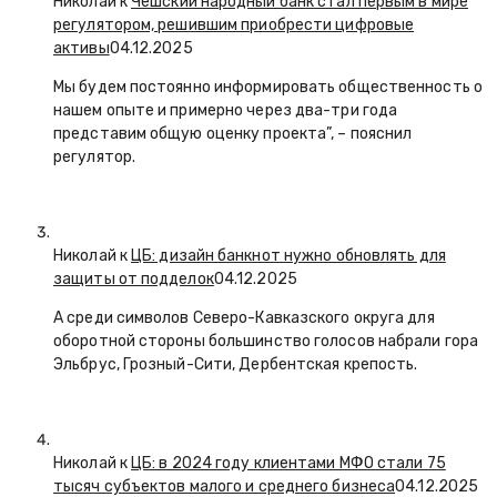
Николай к
Чешский народный банк стал первым в мире
регулятором, решившим приобрести цифровые
активы
04.12.2025
Мы будем постоянно информировать общественность о
нашем опыте и примерно через два-три года
представим общую оценку проекта”, – пояснил
регулятор.
Николай к
ЦБ: дизайн банкнот нужно обновлять для
защиты от подделок
04.12.2025
А среди символов Северо-Кавказского округа для
оборотной стороны большинство голосов набрали гора
Эльбрус, Грозный-Сити, Дербентская крепость.
Николай к
ЦБ: в 2024 году клиентами МФО стали 75
тысяч субъектов малого и среднего бизнеса
04.12.2025