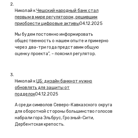
Николай к
Чешский народный банк стал
первым в мире регулятором, решившим
приобрести цифровые активы
04.12.2025
Мы будем постоянно информировать
общественность о нашем опыте и примерно
через два-три года представим общую
оценку проекта”, – пояснил регулятор.
Николай к
ЦБ: дизайн банкнот нужно
обновлять для защиты от
подделок
04.12.2025
А среди символов Северо-Кавказского округа
для оборотной стороны большинство голосов
набрали гора Эльбрус, Грозный-Сити,
Дербентская крепость.