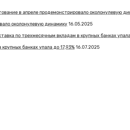
овало околонулевую динамику
16.05.2025
 крупных банках упала до 17,93%
16.07.2025