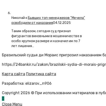
Николай к
Бывших топ-менеджеров “Мечела”
освободили от наказания
04.12.2025
Таким образом, сегодня суд признал
фигурантов виновными в мошенничестве в
особо крупном размере и назначил им по 7
лет лишения…
Бразильский судья ди Мораис пригрозил наказанием б
https://24bankir.ru/zakon/brazilskii-sydia-di-morais-pr
Карта сайта
Политика сайта
Разработка: elizarov_n906
Copyright 2026 © При использовании материалов в пу
Close Menu