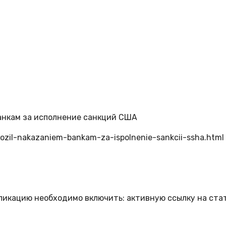
анкам за исполнение санкций США
igrozil-nakazaniem-bankam-za-ispolnenie-sankcii-ssha.html
бликацию необходимо включить: активную ссылку на ста