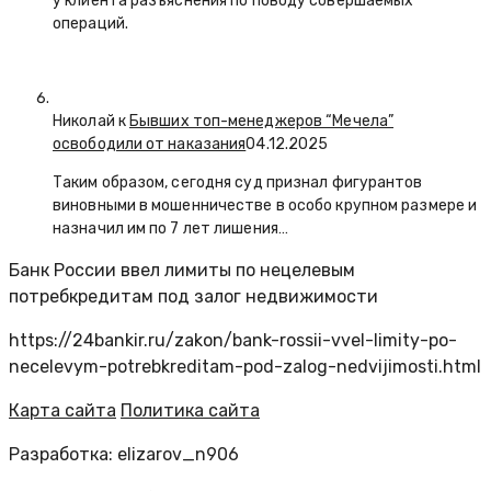
у клиента разъяснения по поводу совершаемых
операций.
Николай к
Бывших топ-менеджеров “Мечела”
освободили от наказания
04.12.2025
Таким образом, сегодня суд признал фигурантов
виновными в мошенничестве в особо крупном размере и
назначил им по 7 лет лишения…
Банк России ввел лимиты по нецелевым
потребкредитам под залог недвижимости
https://24bankir.ru/zakon/bank-rossii-vvel-limity-po-
necelevym-potrebkreditam-pod-zalog-nedvijimosti.html
Карта сайта
Политика сайта
Разработка: elizarov_n906