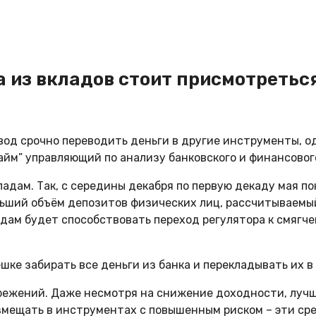
а из вкладов стоит присмотретьс
од срочно переводить деньги в другие инструменты, од
айм” управляющий по анализу банковского и финансовог
ладам. Так, с середины декабря по первую декаду мая п
ьший объём депозитов физических лиц, рассчитываемый
кладам будет способствовать переход регулятора к смя
ешке забирать все деньги из банка и перекладывать их 
ежений. Даже несмотря на снижение доходности, лучше
змещать в инструментах с повышенным риском – эти ср