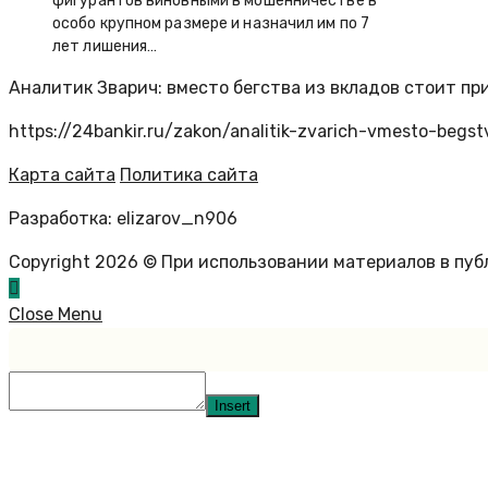
фигурантов виновными в мошенничестве в
особо крупном размере и назначил им по 7
лет лишения…
Аналитик Зварич: вместо бегства из вкладов стоит пр
https://24bankir.ru/zakon/analitik-zvarich-vmesto-begstv
Карта сайта
Политика сайта
Разработка: elizarov_n906
Copyright 2026 © При использовании материалов в пу
Close Menu
Insert