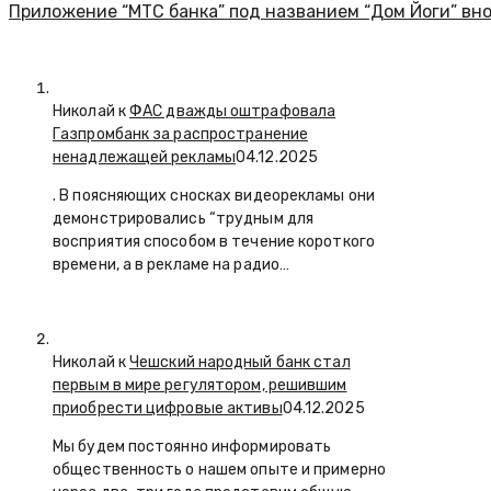
Приложение “МТС банка” под названием “Дом Йоги” вно
Николай к
ФАС дважды оштрафовала
Газпромбанк за распространение
ненадлежащей рекламы
04.12.2025
. В поясняющих сносках видеорекламы они
демонстрировались “трудным для
восприятия способом в течение короткого
времени, а в рекламе на радио…
Николай к
Чешский народный банк стал
первым в мире регулятором, решившим
приобрести цифровые активы
04.12.2025
Мы будем постоянно информировать
общественность о нашем опыте и примерно