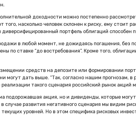
н.
полнительной доходности можно постепенно рассмотрет
от того, насколько человек склонен к риску, ему стоит
ом диверсифицированный портфель облигаций способен п
одажи в любой момент, не дожидаясь погашения, без по
ены по ставке “до востребования”. Кроме того, облигац
азмещении средств на депозите или формировании порт
 могут дать выше. “Так, согласно нашим прогнозам, в р
 реализации такого сценария российский рынок акций мо
ама подорожавшая акция, но и дивиденды, которые могу
 – в случае развития негативного сценария мы видим ри
текущих уровней. Но в этом специфика рисковых инвест