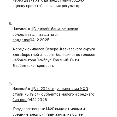
через два-три года представим общую
оценку проекта”, – пояснил регулятор.
Николай к
ЦБ: дизайн банкнот нужно
обновлять для защиты от
подделок
04.12.2025
А среди символов Северо-Кавказского округа
для оборотной стороны большинство голосов
набрали гора Эльбрус, Грозный-Сити,
Дербентская крепость.
Николай к
ЦБ: в 2024 году клиентами МФО
стали 75 тысяч субъектов малого и среднего
бизнеса
04.12.2025
Государственные МФО выдают малым и
средним предприятиям займы на более