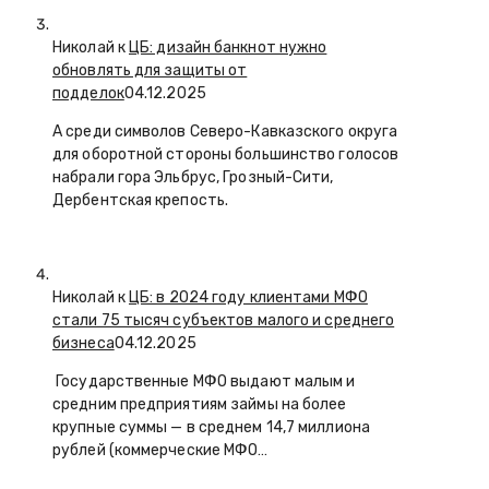
Николай к
ЦБ: дизайн банкнот нужно
обновлять для защиты от
подделок
04.12.2025
А среди символов Северо-Кавказского округа
для оборотной стороны большинство голосов
набрали гора Эльбрус, Грозный-Сити,
Дербентская крепость.
Николай к
ЦБ: в 2024 году клиентами МФО
стали 75 тысяч субъектов малого и среднего
бизнеса
04.12.2025
Государственные МФО выдают малым и
средним предприятиям займы на более
крупные суммы — в среднем 14,7 миллиона
рублей (коммерческие МФО…