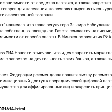
 зависимости от средства платежа, а также запретить 
 товаров для населения, но позволят выровнять конкуре
тию электронной торговли.
нт” написала, что глава регулятора Эльвира Набиуллин
а собственных площадках. Газета ссылается на письмо,
симости от способа оплаты. В Минэкономразвития РИА 
uss РИА Новости отмечали, что идея запретить маркет
ма с запретом на деятельность таких банков, а также 
 Совет Федерации рекомендовал правительству рассмотре
иминационный доступ к посреднической цифровой платф
ущества для аффилированных лиц и закрепить принцип 
031614.html