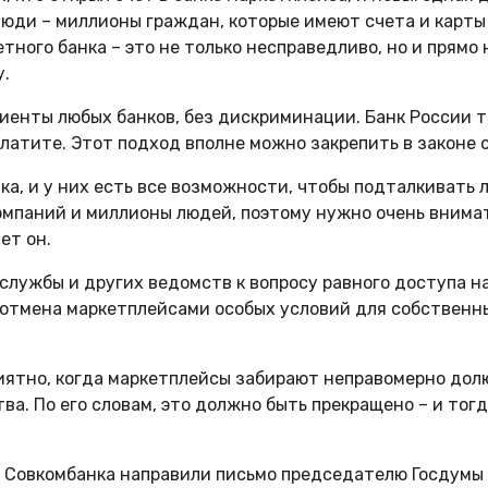
 люди – миллионы граждан, которые имеют счета и карты
тного банка – это не только несправедливо, но и прямо
у.
лиенты любых банков, без дискриминации. Банк России 
 платите. Этот подход вполне можно закрепить в законе 
а, и у них есть все возможности, чтобы подталкивать 
омпаний и миллионы людей, поэтому нужно очень внимат
ет он.
службы и других ведомств к вопросу равного доступа 
отмена маркетплейсами особых условий для собственных
приятно, когда маркетплейсы забирают неправомерно дол
ва. По его словам, это должно быть прекращено – и тог
а и Совкомбанка направили письмо председателю Госдум