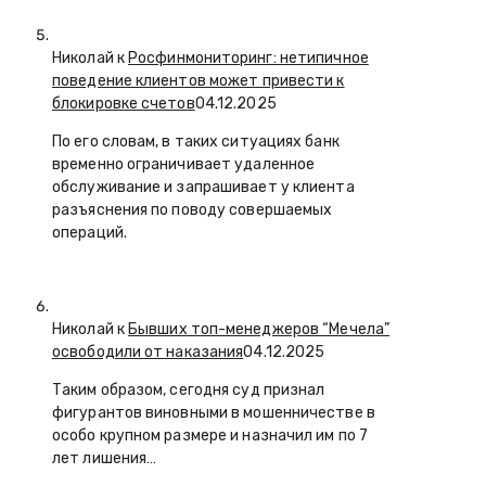
Николай к
Росфинмониторинг: нетипичное
поведение клиентов может привести к
блокировке счетов
04.12.2025
По его словам, в таких ситуациях банк
временно ограничивает удаленное
обслуживание и запрашивает у клиента
разъяснения по поводу совершаемых
операций.
Николай к
Бывших топ-менеджеров “Мечела”
освободили от наказания
04.12.2025
Таким образом, сегодня суд признал
фигурантов виновными в мошенничестве в
особо крупном размере и назначил им по 7
лет лишения…