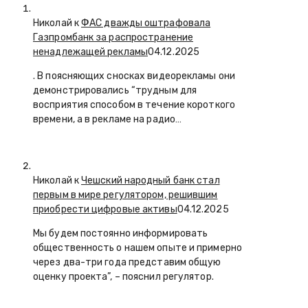
Николай к
ФАС дважды оштрафовала
Газпромбанк за распространение
ненадлежащей рекламы
04.12.2025
. В поясняющих сносках видеорекламы они
демонстрировались “трудным для
восприятия способом в течение короткого
времени, а в рекламе на радио…
Николай к
Чешский народный банк стал
первым в мире регулятором, решившим
приобрести цифровые активы
04.12.2025
Мы будем постоянно информировать
общественность о нашем опыте и примерно
через два-три года представим общую
оценку проекта”, – пояснил регулятор.