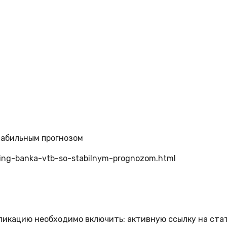
табильным прогнозом
eiting-banka-vtb-so-stabilnym-prognozom.html
бликацию необходимо включить: активную ссылку на ста