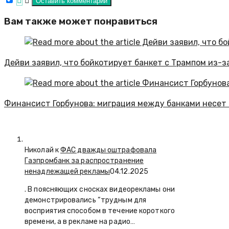
Вам также может понравиться
Дейви заявил, что бойкотирует банкет с Трампом из-з
Финансист Горбунова: миграция между банками несет 
Николай к
ФАС дважды оштрафовала
Газпромбанк за распространение
ненадлежащей рекламы
04.12.2025
. В поясняющих сносках видеорекламы они
демонстрировались “трудным для
восприятия способом в течение короткого
времени, а в рекламе на радио…