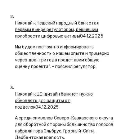
Николай к
Чешский народный банк стал
первым в мире регулятором, решившим
приобрести цифровые активы
04.12.2025
Мы будем постоянно информировать
общественность о нашем опыте и примерно
через два-три года представим общую
оценку проекта”, – пояснил регулятор.
Николай к
ЦБ: дизайн банкнот нужно
обновлять для защиты от
подделок
04.12.2025
А среди символов Северо-Кавказского округа
для оборотной стороны большинство голосов
набрали гора Эльбрус, Грозный-Сити,
Дербентская крепость.