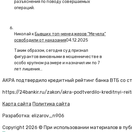
разъяснения по поводу совершаемых
операций.
Николай к
Бывших топ-менеджеров “Мечела”
освободили от наказания
04.12.2025
Таким образом, сегодня суд признал
фигурантов виновными в мошенничестве в
особо крупном размере и назначил им по 7
лет лишения…
АКРА подтвердило кредитный рейтинг банка ВТБ со с
https://24bankir.ru/zakon/akra-podtverdilo-kreditnyi-r
Карта сайта
Политика сайта
Разработка: elizarov_n906
Copyright 2026 © При использовании материалов в пу