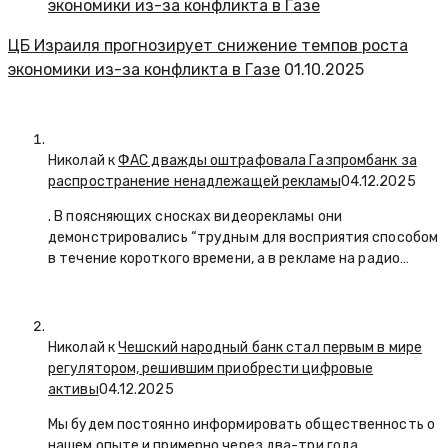
ЦБ Израиля прогнозирует снижение темпов роста
экономики из-за конфликта в Газе
01.10.2025
Николай к
ФАС дважды оштрафовала Газпромбанк за
распространение ненадлежащей рекламы
04.12.2025
. В поясняющих сносках видеорекламы они
демонстрировались “трудным для восприятия способом
в течение короткого времени, а в рекламе на радио…
Николай к
Чешский народный банк стал первым в мире
регулятором, решившим приобрести цифровые
активы
04.12.2025
Мы будем постоянно информировать общественность о
нашем опыте и примерно через два-три года